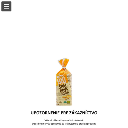
billa.sk
Náhľad stránky
Stiahnuť PDF
Vyhľadávať
Správa Publikácia