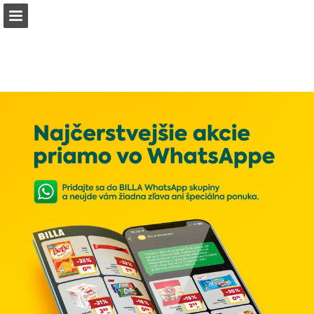
billa.sk
Náhľad stránky
Stiahnuť PDF
Vyhľadávať
Správa Publikácia