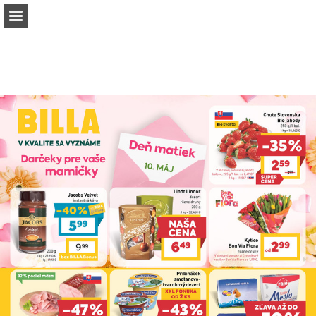
billa.sk
Náhľad stránky
Stiahnuť PDF
Vyhľadávať
Správa Publikácia