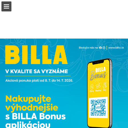
billa.sk
Náhľad stránky
Stiahnuť PDF
Vyhľadávať
Správa Publikácia